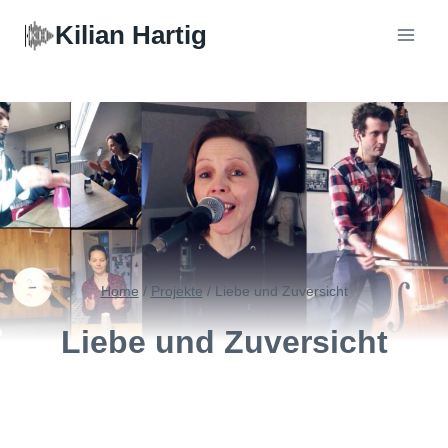
Zum
Kilian Hartig
Inhalt
springen
Home
/
Projekte
/
Liebe und Zuversicht
Liebe und Zuversicht